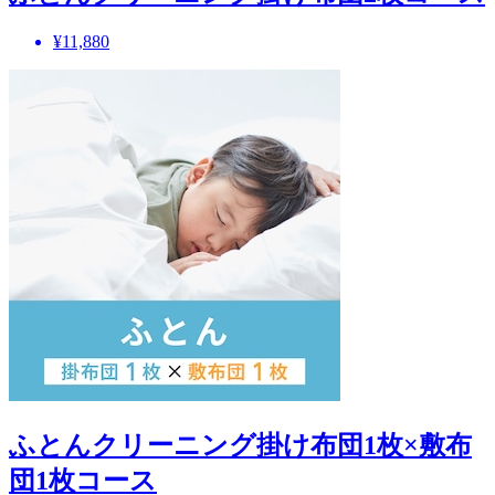
¥11,880
ふとんクリーニング掛け布団1枚×敷布
団1枚コース