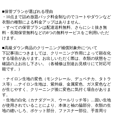
■保管プランが選ばれる理由
・10点まで詰め放題パック料金制なのでコートやダウンなど
衣類の種類による料金アップはありません。
・すべての保管プランは配達送料無料、さらにシミ抜き無
料・長期保管無料などの8つの無料サービスをご利用いただ
けます。
■高級ダウン商品のクリーニング補償対象外について
下記事項につきましては、クリーニング作用によって顕在化
する場合があります。お出しいただく際は、衣類の状態をご
確認の上お出し下さい。（各補修は別途お見積りにて対応可
能です。）
・ナイロン生地の変色（モンクレール、デュペチカ、タトラ
ス等）…ナイロン生地は、紫外線、金属変色、ガス変色など
が生じやすく、クリーニング後に変色に気付く場合がありま
す。
・生地の白化（カナダグース、ウールリッチ等）…固い生地
が使用されていることにより、本体と袖の脇部分、衣類の生
地の縫いしろ、ポケット部分、ファスナー部位、手首周り