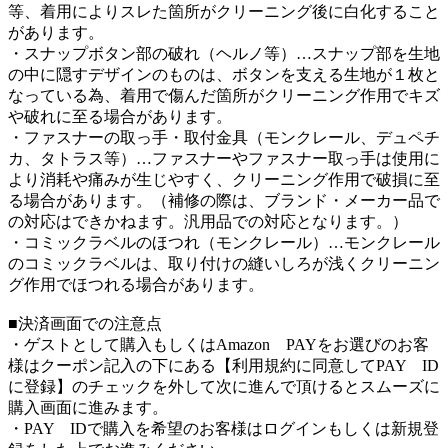
等、着用によりスレた箇所がクリーニング後に白化すること
があります。
・スナップボタン部の破れ（ヘルノ等）…スナップ部を生地
の中に隠すデザインのものは、ボタンを支える生地が１枚と
なっている為、着用で傷んだ箇所がクリーニング作用でキズ
や破れに至る場合があります。
・ファスナーの取っ手・取付金具（モンクレール、デュペチ
カ、タトラス等）…ファスナーやファスナー取っ手は使用に
より消耗や痛みが生じやすく、クリーニング作用で破損に至
る場合があります。（補修の際は、ブランド・メーカー品で
の対応はできかねます。汎用品での対応となります。）
・コミックラベルのほつれ（モンクレール）…モンクレール
のコミックラベルは、取り付けの縫いしろが浅くクリーニン
グ作用でほつれる場合があります。
■決済画面での注意点
・ゲストとして購入もしくはAmazon PAYをお選びのお客
様はクーポン記入の下にある【利用規約に同意してPAY ID
に登録】のチェックを外して次に進んで頂けるとスムーズに
購入画面に進みます。
・PAY IDで購入を希望のお客様はログインもしくは新規登