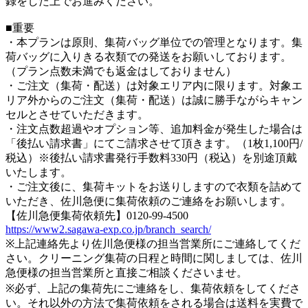
録をした上でお進みください。
■重要
・本プランは原則、集荷バッグ単位での管理となります。集
荷バッグに入りきる衣類での発送をお願いしております。
（プラン点数未満でも返金はしておりません）
・ご注文（集荷・配送）は対象エリア内に限ります。対象エ
リア外からのご注文（集荷・配送）は誠に勝手ながらキャン
セルとさせていただきます。
・注文点数超過やオプション等、追加料金が発生した場合は
「後払い請求書」にてご請求させて頂きます。（1枚1,100円/
税込）※後払い請求書発行手数料330円（税込）を別途頂戴
いたします。
・ご注文後に、集荷キットをお送りしますので衣類を詰めて
いただき、佐川急便に集荷依頼のご連絡をお願いします。
【佐川急便集荷依頼先】0120-99-4500
https://www2.sagawa-exp.co.jp/branch_search/
※上記連絡先より佐川急便様の担当営業所にご連絡してくだ
さい。クリーニング集荷の日程と時間に関しましては、佐川
急便様の担当営業所と直接ご相談くださいませ。
※必ず、上記の集荷先にご連絡をし、集荷依頼をしてくださ
い。それ以外の方法で集荷依頼をされる場合は送料を実費で